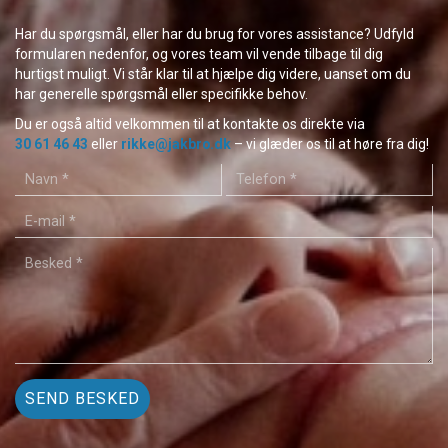
Har du spørgsmål, eller har du brug for vores assistance? Udfyld
formularen nedenfor, og vores team vil vende tilbage til dig
hurtigst muligt. Vi står klar til at hjælpe dig videre, uanset om du
har generelle spørgsmål eller specifikke behov.
Du er også altid velkommen til at kontakte os direkte via
30 61 46 43
eller
rikke@jakbro.dk
– vi glæder os til at høre fra dig!