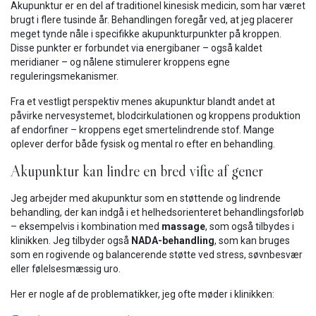
Akupunktur er en del af traditionel kinesisk medicin, som har været
brugt i flere tusinde år. Behandlingen foregår ved, at jeg placerer
meget tynde nåle i specifikke akupunkturpunkter på kroppen.
Disse punkter er forbundet via energibaner – også kaldet
meridianer – og nålene stimulerer kroppens egne
reguleringsmekanismer.
Fra et vestligt perspektiv menes akupunktur blandt andet at
påvirke nervesystemet, blodcirkulationen og kroppens produktion
af endorfiner – kroppens eget smertelindrende stof. Mange
oplever derfor både fysisk og mental ro efter en behandling.
Akupunktur kan lindre en bred vifte af gener
Jeg arbejder med akupunktur som en støttende og lindrende
behandling, der kan indgå i et helhedsorienteret behandlingsforløb
– eksempelvis i kombination med
massage
, som også tilbydes i
klinikken. Jeg tilbyder også
NADA-behandling
, som kan bruges
som en rogivende og balancerende støtte ved stress, søvnbesvær
eller følelsesmæssig uro.
Her er nogle af de problematikker, jeg ofte møder i klinikken: