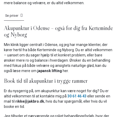
mere balance og velvære, er du altid velkommen.
Se priser
Akupunktur i Odense – også for dig fra Kerteminde
og Nyborg
Min klinik ligger centralt i Odense, og jeg har mange klienter, der
kører hertil fra både Kerteminde og Nyborg. Du er altid velkommen
– uanset om du søger hjælp til et konkret problem, eller bare
ønsker mere ro og balance i hverdagen. Ønsker du en behandling
med fokus på både velvære og ansigtets naturlige glød, kan du
også læse mere om
japansk lifting
her.
Book tid til akupunktur i trygge rammer
Er du nysgerrig på, om akupunktur kan være noget for dig? Du er
altid velkommen til at kontakte mig på
30 61 46 43
eller sende en
mail til
rikke@jakbro.dk
, hvis du har spørgsmål, eller hvis du vil
booke en tid.
Jeg tilbyder et nærværende og roligt behandlingsforløb, hvor der