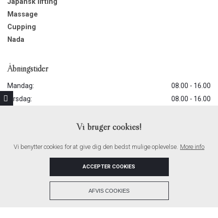
Japansk lifting
Massage
Cupping
Nada
Åbningstider
Mandag:
08.00 - 16.00
Tirsdag:
08.00 - 16.00
Onsdag:
08.00 - 20.00
Vi bruger cookies!
Torsdag:
08.00 - 20.00
Fredag:
08.00 - 12.00
Vi benytter cookies for at give dig den bedst mulige oplevelse.
More info
Lørdag:
Lukket
Søndag:
Lukket
ACCEPTER COOKIES
+
AFVIS COOKIES
Copyright © 2026 - Klinik MasAku
, CVR 43749374